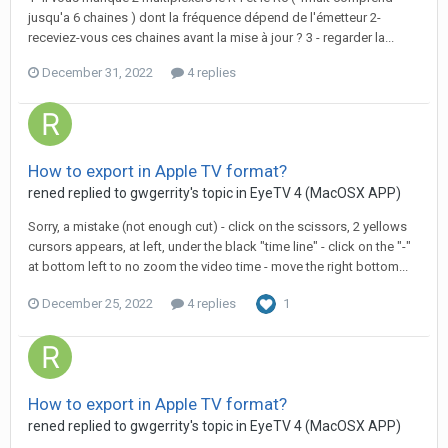
jusqu'a 6 chaines ) dont la fréquence dépend de l'émetteur 2-
receviez-vous ces chaines avant la mise à jour ? 3 - regarder la...
December 31, 2022
4 replies
How to export in Apple TV format?
rened
replied to
gwgerrity
's topic in
EyeTV 4 (MacOSX APP)
Sorry, a mistake (not enough cut) - click on the scissors, 2 yellows
cursors appears, at left, under the black "time line" - click on the "-"
at bottom left to no zoom the vide o time - move the right bottom...
December 25, 2022
4 replies
1
How to export in Apple TV format?
rened
replied to
gwgerrity
's topic in
EyeTV 4 (MacOSX APP)