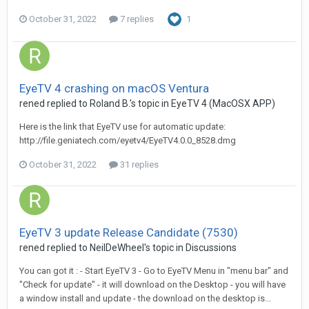
October 31, 2022
7 replies
1
EyeTV 4 crashing on macOS Ventura
rened
replied to
Roland B.
's topic in
EyeTV 4 (MacOSX APP)
Here is the link that EyeTV use for automatic update:
http://file.geniatech.com/eyetv4/EyeTV4.0.0_8528.dmg
October 31, 2022
31 replies
EyeTV 3 update Release Candidate (7530)
rened
replied to
NeilDeWheel
's topic in
Discussions
You can got it : - Start EyeTV 3 - Go to EyeTV Menu in "menu bar" and
"Check for update" - it will download on the Desktop - you will have
a window install and update - the download on the desktop is...