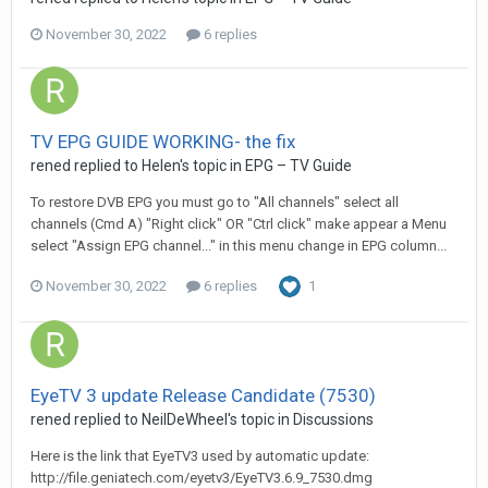
November 30, 2022
6 replies
TV EPG GUIDE WORKING- the fix
rened
replied to
Helen
's topic in
EPG – TV Guide
To restore DVB EPG you must go to "All channels" select all
channels (Cmd A) "Right click" OR "Ctrl click" make appear a Menu
select "Assign EPG channel..." in this menu change in EPG column...
November 30, 2022
6 replies
1
EyeTV 3 update Release Candidate (7530)
rened
replied to
NeilDeWheel
's topic in
Discussions
Here is the link that EyeTV3 used by automatic update:
http://file.geniatech.com/eyetv3/EyeTV3.6.9_7530.dmg