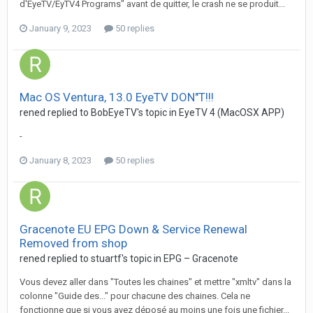
d'EyeTV/EyTV4 Programs" avant de quitter, le crash ne se produit...
January 9, 2023
50 replies
Mac OS Ventura, 13.0 EyeTV DON"T!!!
rened
replied to
BobEyeTV
's topic in
EyeTV 4 (MacOSX APP)
-
January 8, 2023
50 replies
Gracenote EU EPG Down & Service Renewal
Removed from shop
rened
replied to
stuartf
's topic in
EPG – Gracenote
Vous devez aller dans "Toutes les chaines" et mettre "xmltv" dans la
colonne "Guide des..." pour chacune des chaines. Cela ne
fonctionne que si vous avez déposé au moins une fois une fichier...