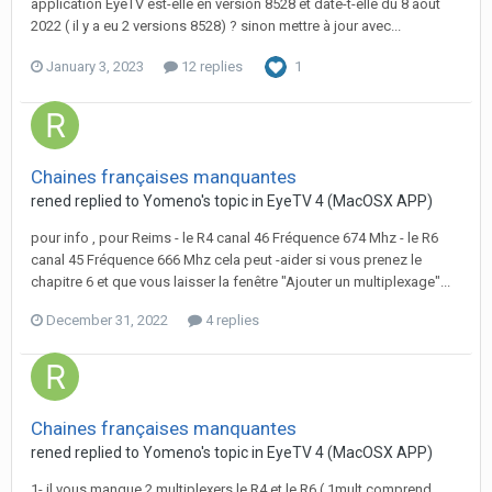
application EyeTV est-elle en version 8528 et date-t-elle du 8 aout
2022 ( il y a eu 2 versions 8528) ? sinon mettre à jour avec...
January 3, 2023
12 replies
1
Chaines françaises manquantes
rened
replied to
Yomeno
's topic in
EyeTV 4 (MacOSX APP)
pour info , pour Reims - le R4 canal 46 Fréquence 674 Mhz - le R6
canal 45 Fréquence 666 Mhz cela peut -aider si vous prenez le
chapitre 6 et que vous laisser la fenêtre "Ajouter un multiplexage"...
December 31, 2022
4 replies
Chaines françaises manquantes
rened
replied to
Yomeno
's topic in
EyeTV 4 (MacOSX APP)
1- il vous manque 2 multiplexers le R4 et le R6 ( 1mult comprend