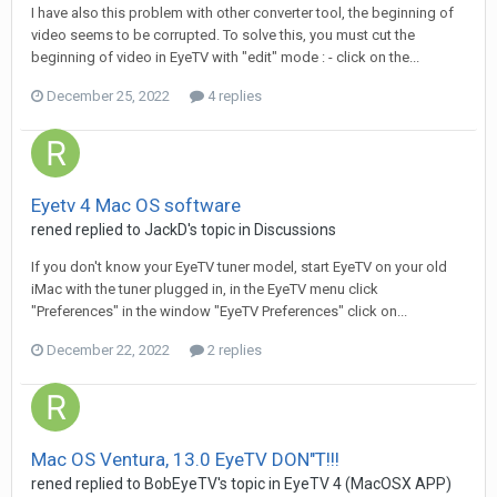
I have also this problem with other converter tool, the beginning of
video seems to be corrupted. To solve this, you must cut the
beginning of video in EyeTV with "edit" mode : - click on the...
December 25, 2022
4 replies
Eyetv 4 Mac OS software
rened
replied to
JackD
's topic in
Discussions
If you don't know your EyeTV tuner model, start EyeTV on your old
iMac with the tuner plugged in, in the EyeTV menu click
"Preferences" in the window "EyeTV Preferences" click on...
December 22, 2022
2 replies
Mac OS Ventura, 13.0 EyeTV DON"T!!!
rened
replied to
BobEyeTV
's topic in
EyeTV 4 (MacOSX APP)