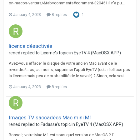
on-macos-ventura/&tab=comments#comment-320451 il n'a pu...
January 4, 2023
8 replies
1
licence désactivée
rened
replied to
Licorne
's topic in
EyeTV 4 (MacOSX APP)
Avez-vous effacer le disque de votre ancien Mac avant de le
revendre/... ou, au moins, supprimer l'appli EyeTV (cela n'efface pas
la license mais peu de probabilité de le savoir) ? Sinon, cela veut...
January 4, 2023
8 replies
Images TV saccadées Mac mini M1
rened
replied to
Fadasse
's topic in
EyeTV 4 (MacOSX APP)
Bonsoir, votre Mac M1 est sous quel version de MacOS ? l'