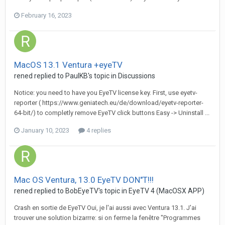
February 16, 2023
MacOS 13.1 Ventura +eyeTV
rened
replied to
PaulKB
's topic in
Discussions
Notice: you need to have you EyeTV license key. First, use eyetv-
reporter ( https://www.geniatech.eu/de/download/eyetv-reporter-
64-bit/) to completly remove EyeTV click buttons Easy -> Uninstall ...
January 10, 2023
4 replies
Mac OS Ventura, 13.0 EyeTV DON"T!!!
rened
replied to
BobEyeTV
's topic in
EyeTV 4 (MacOSX APP)
Crash en sortie de EyeTV Oui, je l'ai aussi avec Ventura 13.1. J'ai
trouver une solution bizarrre: si on ferme la fenêtre "Programmes