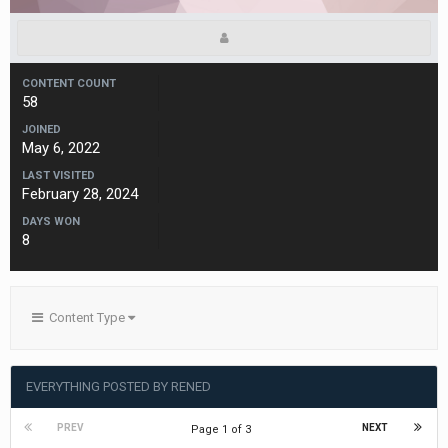
CONTENT COUNT
58
JOINED
May 6, 2022
LAST VISITED
February 28, 2024
DAYS WON
8
Content Type
EVERYTHING POSTED BY RENED
PREV
NEXT
Page 1 of 3