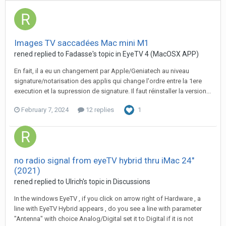
Images TV saccadées Mac mini M1
rened
replied to
Fadasse
's topic in
EyeTV 4 (MacOSX APP)
En fait, il a eu un changement par Apple/Geniatech au niveau
signature/notarisation des applis qui change l'ordre entre la 1ere
execution et la supression de signature. Il faut réinstaller la version...
February 7, 2024
12 replies
1
no radio signal from eyeTV hybrid thru iMac 24"
(2021)
rened
replied to
Ulrich
's topic in
Discussions
In the windows EyeTV , if you click on arrow right of Hardware , a
line with EyeTV Hybrid appears , do you see a line with parameter
"Antenna" with choice Analog/Digital set it to Digital if it is not