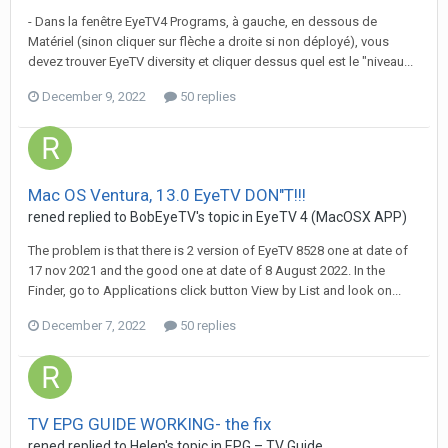
- Dans la fenêtre EyeTV4 Programs, à gauche, en dessous de
Matériel (sinon cliquer sur flèche a droite si non déployé), vous
devez trouver EyeTV diversity et cliquer dessus quel est le "niveau...
December 9, 2022
50 replies
Mac OS Ventura, 13.0 EyeTV DON"T!!!
rened
replied to
BobEyeTV
's topic in
EyeTV 4 (MacOSX APP)
The problem is that there is 2 version of EyeTV 8528 one at date of
17 nov 2021 and the good one at date of 8 August 2022. In the
Finder, go to Applications click button View by List and look on...
December 7, 2022
50 replies
TV EPG GUIDE WORKING- the fix
rened
replied to
Helen
's topic in
EPG – TV Guide