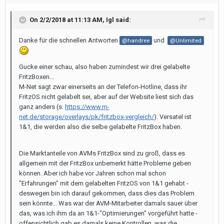
On 2/2/2018 at 11:13 AM,
Igl
said:
Danke für die schnellen Antworten
und
@handree
@Unlimited
Gucke einer schau, also haben zumindest wir drei gelabelte
FritzBoxen...
M-Net sagt zwar einerseits an der Telefon-Hotline, dass ihr
FritzOS nicht gelabelt sei, aber auf der Website liest sich das
ganz anders (s.
https://www.m-
net.de/storage/overlays/pk/fritzbox-vergleich/
). Versatel ist
1&1, die werden also die selbe gelabelte FritzBox haben.
Die Marktanteile von AVMs FritzBox sind zu groß, dass es
allgemein mit der FritzBox unbemerkt hätte Probleme geben
können. Aber ich habe vor Jahren schon mal schon
"Erfahrungen" mit dem gelabelten FritzOS von 1&1 gehabt -
deswegen bin ich darauf gekommen, dass dies das Problem
sein könnte... Was war der AVM-Mitarbeiter damals sauer über
das, was ich ihm da an 1&1-"Optimierungen" vorgeführt hatte -
offensichtlich gab es damals keine Kontrollen, was die