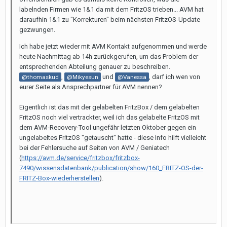
labelnden Firmen wie 1&1 da mit dem FritzOS trieben... AVM hat
daraufhin 1&1 zu "Korrekturen" beim nächsten FritzOS-Update
gezwungen.
Ich habe jetzt wieder mit AVM Kontakt aufgenommen und werde
heute Nachmittag ab 14h zurückgerufen, um das Problem der
entsprechenden Abteilung genauer zu beschreiben.
,
und
, darf ich wen von
@thomaskud
@Mikyesun
@Vanessa
eurer Seite als Ansprechpartner für AVM nennen?
Eigentlich ist das mit der gelabelten FritzBox / dem gelabelten
FritzOS noch viel vertrackter, weil ich das gelabelte FritzOS mit
dem AVM-Recovery-Tool ungefähr letzten Oktober gegen ein
ungelabeltes FritzOS "getauscht" hatte - diese Info hilft vielleicht
bei der Fehlersuche auf Seiten von AVM / Geniatech
(
https://avm.de/service/fritzbox/fritzbox-
7490/wissensdatenbank/publication/show/160_FRITZ-OS-der-
FRITZ-Box-wiederherstellen
).