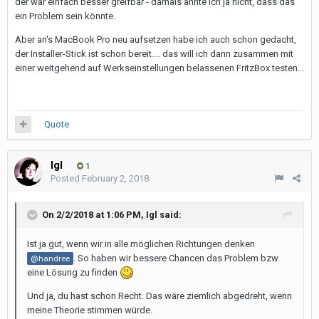
der war einfach besser greifbar - damals ahnte ich ja nicht, dass das
ein Problem sein könnte.
Aber an's MacBook Pro neu aufsetzen habe ich auch schon gedacht,
der Installer-Stick ist schon bereit.... das will ich dann zusammen mit
einer weitgehend auf Werkseinstellungen belassenen FritzBox testen...
Quote
Igl
1
Posted
February 2, 2018
On 2/2/2018 at 1:06 PM,
Igl
said:
Ist ja gut, wenn wir in alle möglichen Richtungen denken
. So haben wir bessere Chancen das Problem bzw.
@handree
eine Lösung zu finden
Und ja, du hast schon Recht. Das wäre ziemlich abgedreht, wenn
meine Theorie stimmen würde.