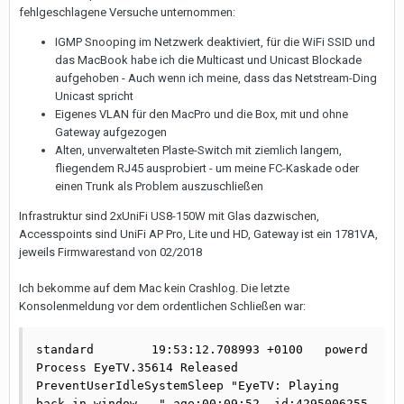
fehlgeschlagene Versuche unternommen:
IGMP Snooping im Netzwerk deaktiviert, für die WiFi SSID und
das MacBook habe ich die Multicast und Unicast Blockade
aufgehoben - Auch wenn ich meine, dass das Netstream-Ding
Unicast spricht
Eigenes VLAN für den MacPro und die Box, mit und ohne
Gateway aufgezogen
Alten, unverwalteten Plaste-Switch mit ziemlich langem,
fliegendem RJ45 ausprobiert - um meine FC-Kaskade oder
einen Trunk als Problem auszuschließen
Infrastruktur sind 2xUniFi US8-150W mit Glas dazwischen,
Accesspoints sind UniFi AP Pro, Lite und HD, Gateway ist ein 1781VA,
jeweils Firmwarestand von 02/2018
Ich bekomme auf dem Mac kein Crashlog. Die letzte
Konsolenmeldung vor dem ordentlichen Schließen war:
standard	19:53:12.708993 +0100	powerd	
Process EyeTV.35614 Released 
PreventUserIdleSystemSleep "EyeTV: Playing 
back in window..." age:00:09:52  id:4295006255 