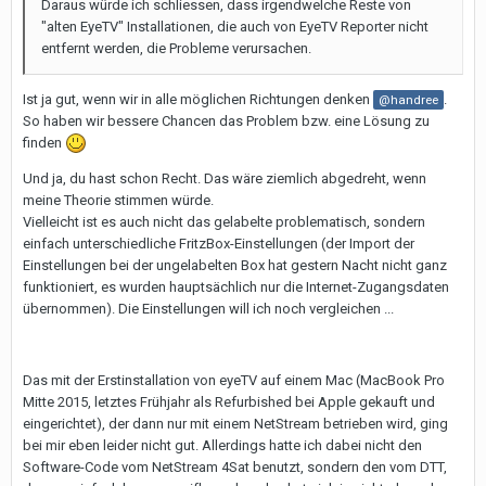
Daraus würde ich schliessen, dass irgendwelche Reste von
"alten EyeTV" Installationen, die auch von EyeTV Reporter nicht
entfernt werden, die Probleme verursachen.
Ist ja gut, wenn wir in alle möglichen Richtungen denken
.
@handree
So haben wir bessere Chancen das Problem bzw. eine Lösung zu
finden
Und ja, du hast schon Recht. Das wäre ziemlich abgedreht, wenn
meine Theorie stimmen würde.
Vielleicht ist es auch nicht das gelabelte problematisch, sondern
einfach unterschiedliche FritzBox-Einstellungen (der Import der
Einstellungen bei der ungelabelten Box hat gestern Nacht nicht ganz
funktioniert, es wurden hauptsächlich nur die Internet-Zugangsdaten
übernommen). Die Einstellungen will ich noch vergleichen ...
Das mit der Erstinstallation von eyeTV auf einem Mac (MacBook Pro
Mitte 2015, letztes Frühjahr als Refurbished bei Apple gekauft und
eingerichtet), der dann nur mit einem NetStream betrieben wird, ging
bei mir eben leider nicht gut. Allerdings hatte ich dabei nicht den
Software-Code vom NetStream 4Sat benutzt, sondern den vom DTT,