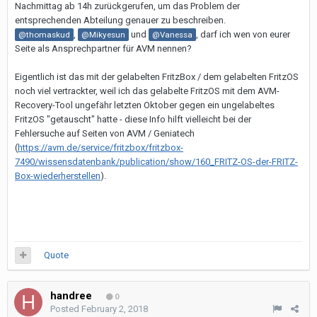
Nachmittag ab 14h zurückgerufen, um das Problem der
entsprechenden Abteilung genauer zu beschreiben.
,
und
, darf ich wen von eurer
@thomaskud
@Mikyesun
@Vanessa
Seite als Ansprechpartner für AVM nennen?
Eigentlich ist das mit der gelabelten FritzBox / dem gelabelten FritzOS
noch viel vertrackter, weil ich das gelabelte FritzOS mit dem AVM-
Recovery-Tool ungefähr letzten Oktober gegen ein ungelabeltes
FritzOS "getauscht" hatte - diese Info hilft vielleicht bei der
Fehlersuche auf Seiten von AVM / Geniatech
(
https://avm.de/service/fritzbox/fritzbox-
7490/wissensdatenbank/publication/show/160_FRITZ-OS-der-FRITZ-
Box-wiederherstellen
).
Quote
handree
0
Posted
February 2, 2018