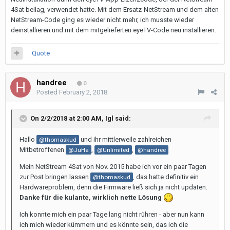
4Sat beilag, verwendet hatte. Mit dem Ersatz-NetStream und dem alten
NetStream-Code ging es wieder nicht mehr, ich musste wieder
deinstallieren und mit dem mitgelieferten eyeTV-Code neu installieren.
Quote
handree
0
Posted
February 2, 2018
On 2/2/2018 at 2:00 AM,
Igl
said:
Hallo
und ihr mittlerweile zahlreichen
@thomaskud
Mitbetroffenen
,
,
@JuHa
@Unlimited
@handree
Mein NetStream 4Sat von Nov. 2015 habe ich vor ein paar Tagen
zur Post bringen lassen
, das hatte definitiv ein
@thomaskud
Hardwareproblem, denn die Firmware ließ sich ja nicht updaten.
Danke für die kulante, wirklich nette Lösung
Ich konnte mich ein paar Tage lang nicht rühren - aber nun kann
ich mich wieder kümmern und es könnte sein, das ich die