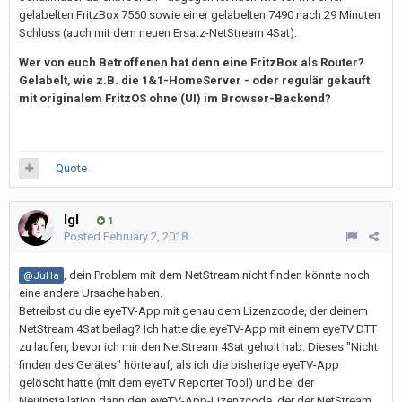
gelabelten FritzBox 7560 sowie einer gelabelten 7490 nach 29 Minuten
Schluss (auch mit dem neuen Ersatz-NetStream 4Sat).
Wer von euch Betroffenen hat denn eine FritzBox als Router?
Gelabelt, wie z.B. die 1&1-HomeServer - oder regulär gekauft
mit originalem FritzOS ohne (UI) im Browser-Backend?
Quote
Igl
1
Posted
February 2, 2018
, dein Problem mit dem NetStream nicht finden könnte noch
@JuHa
eine andere Ursache haben.
Betreibst du die eyeTV-App mit genau dem Lizenzcode, der deinem
NetStream 4Sat beilag? Ich hatte die eyeTV-App mit einem eyeTV DTT
zu laufen, bevor ich mir den NetStream 4Sat geholt hab. Dieses "Nicht
finden des Gerätes" hörte auf, als ich die bisherige eyeTV-App
gelöscht hatte (mit dem eyeTV Reporter Tool) und bei der
Neuinstallation dann den eyeTV-App-Lizenzcode, der der NetStream