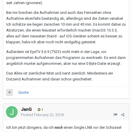
seit Jahren ignoriere).
Bei mir brechen die Aufnahmen und auch das Fernsehen ohne
Aufnahme ebenfalls beständig ab, allerdings sind die Zeiten variabel.
Ich schätze sie liegen zwischen 10 min und 45 min. Es kommt dabei zu
Abstürzen, die einen Neustart erforderlich machen (macOS 13.3.3,
alles auf dem neuesten Stand - auf iOS-Geräten scheint es besser zu
klappen, habe ich aber noch nicht endgültig getestet.
Außerdem ist EyeTV 3.6.9 (7523) nicht mehr in der Lage, vor
programmierten Aufnahmen das Programm zu wechseln. Es wird dann
angeblich munter aufgenommen, aber nur eine 0 Byte-Datei erzeugt.
Das Alles ist ziemlicher Mist und nervt ziemlich. Mindestens ein
Dutzend Aufnahmen sind daran schon gescheitert.
Quote
JanG
1
Posted
February 22, 2018
Ich bin jetzt übrigens, da ich
noch
einen Single LNB vor der Schüssel