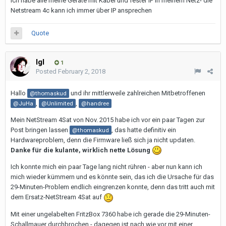
Ich habe alle meine Geräte mit Kabel und fester IP in meinem Netz- die
Netstream 4c kann ich immer über IP ansprechen
Quote
Igl
1
Posted
February 2, 2018
Hallo
und ihr mittlerweile zahlreichen Mitbetroffenen
@thomaskud
,
,
@JuHa
@Unlimited
@handree
Mein NetStream 4Sat von Nov. 2015 habe ich vor ein paar Tagen zur
Post bringen lassen
, das hatte definitiv ein
@thomaskud
Hardwareproblem, denn die Firmware ließ sich ja nicht updaten.
Danke für die kulante, wirklich nette Lösung
Ich konnte mich ein paar Tage lang nicht rühren - aber nun kann ich
mich wieder kümmern und es könnte sein, das ich die Ursache für das
29-Minuten-Problem endlich eingrenzen konnte, denn das tritt auch mit
dem Ersatz-NetStream 4Sat auf
Mit einer ungelabelten FritzBox 7360 habe ich gerade die 29-Minuten-
Schallmauer durchbrochen - dagegen ist nach wie vor mit einer