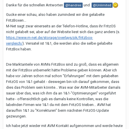
Danke für die schnellen Antworten
und
@handree
@Unlimited
Gucke einer schau, also haben zumindest wir drei gelabelte
FritzBoxen...
M-Net sagt zwar einerseits an der Telefon-Hotline, dass ihr FritzOS
nicht gelabelt sei, aber auf der Website liest sich das ganz anders (s.
https://www.m-net.de/storage/overlays/pk/fritzbox-
vergleich/
). Versatel ist 1&1, die werden also die selbe gelabelte
FritzBox haben.
Die Marktanteile von AVMs FritzBox sind zu groß, dass es allgemein
mit der FritzBox unbemerkt hätte Probleme geben können. Aber ich
habe vor Jahren schon mal schon "Erfahrungen" mit dem gelabelten
FritzOS von 1&1 gehabt - deswegen bin ich darauf gekommen, dass
dies das Problem sein könnte... Was war der AVM-Mitarbeiter damals
sauer über das, was ich ihm da an 1&1-"Optimierungen" vorgeführt
hatte - offensichtlich gab es damals keine Kontrollen, was die
labelnden Firmen wie 1&1 da mit dem FritzOS trieben... AVM hat
daraufhin 1&1 zu "Korrekturen" beim nächsten FritzOS-Update
gezwungen.
Ich habe jetzt wieder mit AVM Kontakt aufgenommen und werde heute