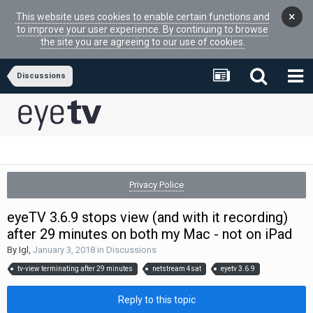
×
This website uses cookies to enable certain functions and
to improve your user experience. By continuing to browse
the site you are agreeing to our use of cookies.
Discussions
Privacy Police
eyeTV 3.6.9 stops view (and with it recording)
after 29 minutes on both my Mac - not on iPad
By
Igl
,
January 3, 2018
in
Discussions
tv-view terminating after 29 minutes
netstream 4sat
eyetv 3.6.9
Reply to this topic