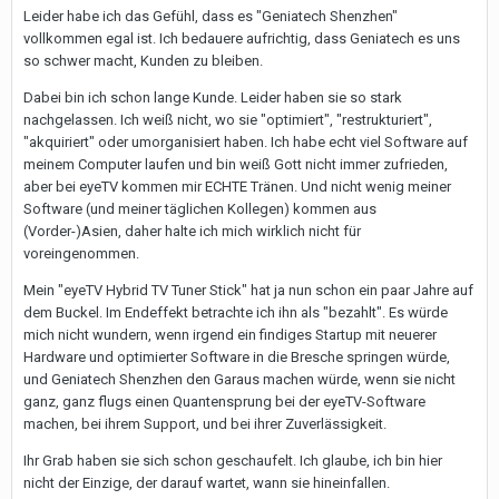
Leider habe ich das Gefühl, dass es "Geniatech Shenzhen"
vollkommen egal ist. Ich bedauere aufrichtig, dass Geniatech es uns
so schwer macht, Kunden zu bleiben.
Dabei bin ich schon lange Kunde. Leider haben sie so stark
nachgelassen. Ich weiß nicht, wo sie "optimiert", "restrukturiert",
"akquiriert" oder umorganisiert haben. Ich habe echt viel Software auf
meinem Computer laufen und bin weiß Gott nicht immer zufrieden,
aber bei eyeTV kommen mir ECHTE Tränen. Und nicht wenig meiner
Software (und meiner täglichen Kollegen) kommen aus
(Vorder-)Asien, daher halte ich mich wirklich nicht für
voreingenommen.
Mein "eyeTV Hybrid TV Tuner Stick" hat ja nun schon ein paar Jahre auf
dem Buckel. Im Endeffekt betrachte ich ihn als "bezahlt". Es würde
mich nicht wundern, wenn irgend ein findiges Startup mit neuerer
Hardware und optimierter Software in die Bresche springen würde,
und Geniatech Shenzhen den Garaus machen würde, wenn sie nicht
ganz, ganz flugs einen Quantensprung bei der eyeTV-Software
machen, bei ihrem Support, und bei ihrer Zuverlässigkeit.
Ihr Grab haben sie sich schon geschaufelt. Ich glaube, ich bin hier
nicht der Einzige, der darauf wartet, wann sie hineinfallen.