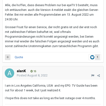
Alle, die hoffen, dass dieses Problem nur bei eyeTV 3 besteht, muss
ich enttäuschen: auch die Version 4 meldet exakt die gleichen Server-
Fehler. Bei mir enden alle Programmdaten am 13. August 2022 um
24:00 Uhr.
Grosser Frust für einen Service, der nicht gratis ist und der erst noch
mit zahlreichen Fehlern behaftet ist, weil oftmals
Programmänderungen nicht korrekt angezeigt werden, bei Serien
immer mal wieder die falschen Folgen angezeigt werden und es auch
sonst zahlreiche Unstimmigkeiten zum tatsächlichen Programm gibt.
Quote
1
alanK
15
Posted
August 8, 2022
I am in Los Angeles California, USA and my EPG TV Guide has been
out for about 1 week, but I just realized it.
I hope this does not take as long as the last outage over 4 months.