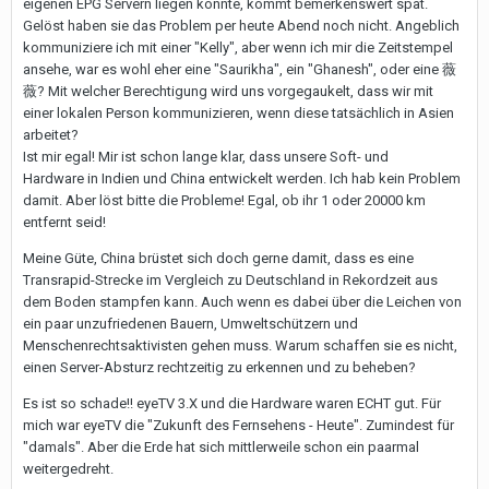
eigenen EPG Servern liegen könnte, kommt bemerkenswert spät.
Gelöst haben sie das Problem per heute Abend noch nicht. Angeblich
kommuniziere ich mit einer "Kelly", aber wenn ich mir die Zeitstempel
ansehe, war es wohl eher eine "Saurikha", ein "Ghanesh", oder eine 薇
薇? Mit welcher Berechtigung wird uns vorgegaukelt, dass wir mit
einer lokalen Person kommunizieren, wenn diese tatsächlich in Asien
arbeitet?
Ist mir egal! Mir ist schon lange klar, dass unsere Soft- und
Hardware in Indien und China entwickelt werden. Ich hab kein Problem
damit. Aber löst bitte die Probleme! Egal, ob ihr 1 oder 20000 km
entfernt seid!
Meine Güte, China brüstet sich doch gerne damit, dass es eine
Transrapid-Strecke im Vergleich zu Deutschland in Rekordzeit aus
dem Boden stampfen kann. Auch wenn es dabei über die Leichen von
ein paar unzufriedenen Bauern, Umweltschützern und
Menschenrechtsaktivisten gehen muss. Warum schaffen sie es nicht,
einen Server-Absturz rechtzeitig zu erkennen und zu beheben?
Es ist so schade!! eyeTV 3.X und die Hardware waren ECHT gut. Für
mich war eyeTV die "Zukunft des Fernsehens - Heute". Zumindest für
"damals". Aber die Erde hat sich mittlerweile schon ein paarmal
weitergedreht.