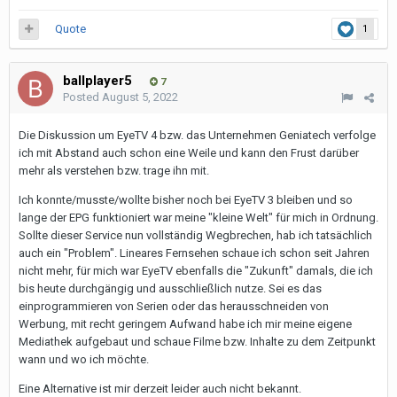
Quote
1
ballplayer5
7
Posted
August 5, 2022
Die Diskussion um EyeTV 4 bzw. das Unternehmen Geniatech verfolge
ich mit Abstand auch schon eine Weile und kann den Frust darüber
mehr als verstehen bzw. trage ihn mit.
Ich konnte/musste/wollte bisher noch bei EyeTV 3 bleiben und so
lange der EPG funktioniert war meine "kleine Welt" für mich in Ordnung.
Sollte dieser Service nun vollständig Wegbrechen, hab ich tatsächlich
auch ein "Problem". Lineares Fernsehen schaue ich schon seit Jahren
nicht mehr, für mich war EyeTV ebenfalls die "Zukunft" damals, die ich
bis heute durchgängig und ausschließlich nutze. Sei es das
einprogrammieren von Serien oder das herausschneiden von
Werbung, mit recht geringem Aufwand habe ich mir meine eigene
Mediathek aufgebaut und schaue Filme bzw. Inhalte zu dem Zeitpunkt
wann und wo ich möchte.
Eine Alternative ist mir derzeit leider auch nicht bekannt.