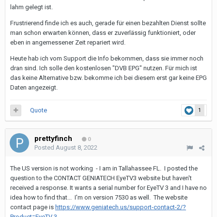
lahm gelegt ist.
Frustrierend finde ich es auch, gerade für einen bezahlten Dienst sollte
man schon erwarten können, dass er zuverlässig funktioniert, oder
eben in angemessener Zeit repariert wird.
Heute hab ich vom Support die Info bekommen, dass sie immer noch
dran sind. Ich solle den kostenlosen "DVB EPG" nutzen. Für mich ist
das keine Alternative bzw. bekomme ich bei diesem erst gar keine EPG
Daten angezeigt.
Quote
1
prettyfinch
0
Posted
August 8, 2022
The US version is not working - I am in Tallahassee FL. I posted the
question to the CONTACT GENIATECH EyeTV3 website but haven't
received a response. It wants a serial number for EyeTV 3 and I have no
idea how to find that... I'm on version 7530 as well. The website
contact page is
https://www.geniatech.us/support-contact-2/?
Product=EyeTV 3