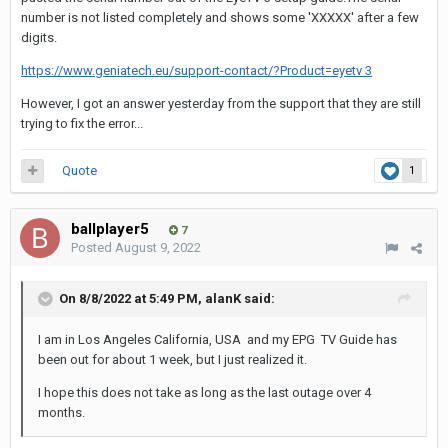
number is not listed completely and shows some 'XXXXX' after a few
digits.
https://www.geniatech.eu/support-contact/?Product=eyetv 3
However, I got an answer yesterday from the support that they are still
trying to fix the error...
Quote
1
ballplayer5
7
Posted
August 9, 2022
On 8/8/2022 at 5:49 PM,
alanK
said:
I am in Los Angeles California, USA and my EPG TV Guide has
been out for about 1 week, but I just realized it.
I hope this does not take as long as the last outage over 4
months.