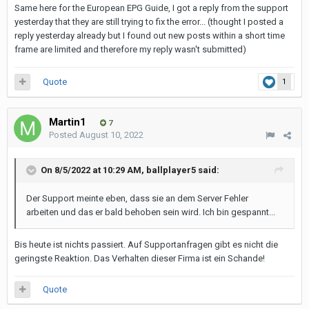
Same here for the European EPG Guide, I got a reply from the support
yesterday that they are still trying to fix the error... (thought I posted a
reply yesterday already but I found out new posts within a short time
frame are limited and therefore my reply wasn't submitted)
Quote
1
Martin1
7
Posted
August 10, 2022
On 8/5/2022 at 10:29 AM,
ballplayer5
said:
Der Support meinte eben, dass sie an dem Server Fehler
arbeiten und das er bald behoben sein wird. Ich bin gespannt...
Bis heute ist nichts passiert. Auf Supportanfragen gibt es nicht die
geringste Reaktion. Das Verhalten dieser Firma ist ein Schande!
Quote