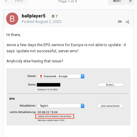
PREV
NEXT
Page 1 of 4
ballplayer5
7
Posted
August 2, 2022
Hi there,
since a few days the EPG service for Europe is not able to update - it
says 'update not successful, server error'.
Anybody else having that issue?