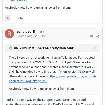
Anybody know how to get an answer from them?
Quote
ballplayer5
7
Posted
August 9, 2022
On 8/8/2022 at 10:47 PM,
prettyfinch
said:
The US version is not working - I am in Tallahassee FL. I posted
the question to the CONTACT GENIATECH EyeTV3 website but
haven't received a response. It wants a serial number for EyeTV 3
and I have no idea how to find that... I'm on version 7530 as well.
The website contact page is
https://www.geniatech.us/support-
contact-2/?Product=EyeTV 3
Anybody know how to get an answer from them?
I did it the same way on the European website and copy and
pasted the serial number out of the EyeTV 3 setup guide.The serial