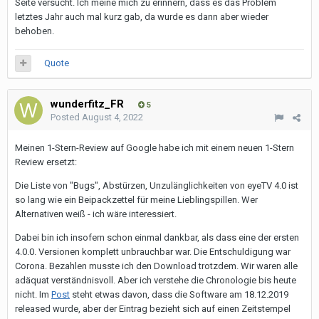
Seite versucht. Ich meine mich zu erinnern, dass es das Problem
letztes Jahr auch mal kurz gab, da wurde es dann aber wieder
behoben.
Quote
wunderfitz_FR
5
Posted
August 4, 2022
Meinen 1-Stern-Review auf Google habe ich mit einem neuen 1-Stern
Review ersetzt:
Die Liste von "Bugs", Abstürzen, Unzulänglichkeiten von eyeTV 4.0 ist
so lang wie ein Beipackzettel für meine Lieblingspillen. Wer
Alternativen weiß - ich wäre interessiert.
Dabei bin ich insofern schon einmal dankbar, als dass eine der ersten
4.0.0. Versionen komplett unbrauchbar war. Die Entschuldigung war
Corona. Bezahlen musste ich den Download trotzdem. Wir waren alle
adäquat verständnisvoll. Aber ich verstehe die Chronologie bis heute
nicht. Im
Post
steht etwas davon, dass die Software am 18.12.2019
released wurde, aber der Eintrag bezieht sich auf einen Zeitstempel