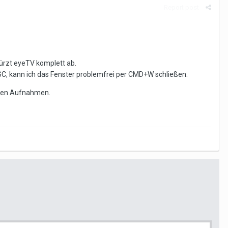
Report post
ürzt eyeTV komplett ab.
ESC, kann ich das Fenster problemfrei per CMD+W schließen.
rten Aufnahmen.