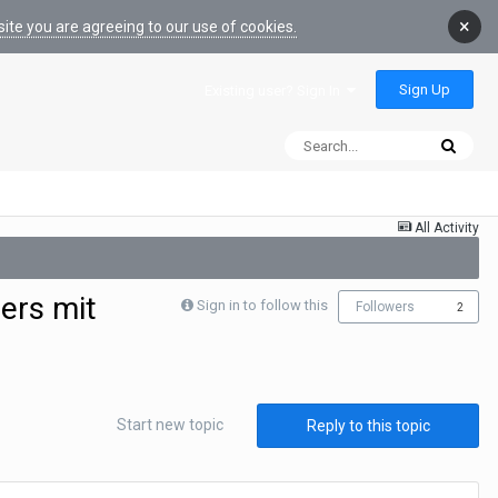
×
ite you are agreeing to our use of cookies.
Sign Up
Existing user? Sign In
All Activity
ers mit
Sign in to follow this
Followers
2
Start new topic
Reply to this topic