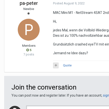
pa-peter
Posted
August 9, 2022
Newbie
MAC Mini M1 - NetStream 4SAT 2nd
Hi,
jedes Mal, wenn die Vollbild-Wieder
Dies ist zu 100% nachvollziehbar au
Grundsätzlich crashed eyeTV mit ei
Members
5
Jemand ne Idee dazu?
7 posts
Quote
Join the conversation
You can post now and register later. If you have an account,
sig