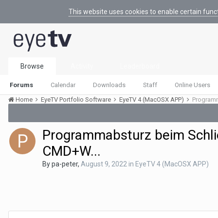
This website uses cookies to enable certain func
Browse
Activity
Leaderboard
Forums
Calendar
Downloads
Staff
Online Users
Home
EyeTV Portfolio Software
EyeTV 4 (MacOSX APP)
Programm
Programmabsturz beim Schlie
CMD+W...
By
pa-peter
,
August 9, 2022
in
EyeTV 4 (MacOSX APP)