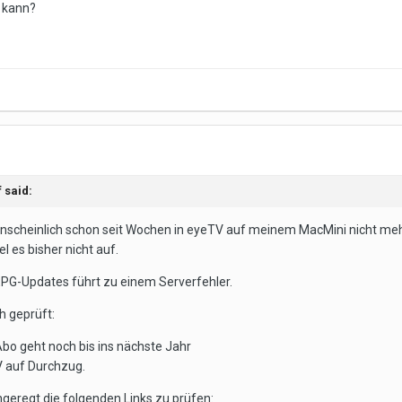
 kann?
f
said:
scheinlich schon seit Wochen in eyeTV auf meinem MacMini nicht mehr 
l es bisher nicht auf.
PG-Updates führt zu einem Serverfehler.
h geprüft:
bo geht noch bis ins nächste Jahr
TV auf Durchzug.
geregt die folgenden Links zu prüfen: