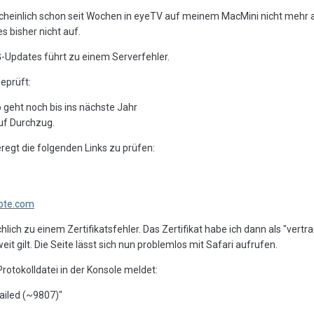
heinlich schon seit Wochen in eyeTV auf meinem MacMini nicht mehr ak
s bisher nicht auf.
-Updates führt zu einem Serverfehler.
eprüft:
geht noch bis ins nächste Jahr
auf Durchzug.
egt die folgenden Links zu prüfen:
note.com
ächlich zu einem Zertifikatsfehler. Das Zertifikat habe ich dann als "ve
t gilt. Die Seite lässt sich nun problemlos mit Safari aufrufen.
 Protokolldatei in der Konsole meldet:
iled (~9807)"