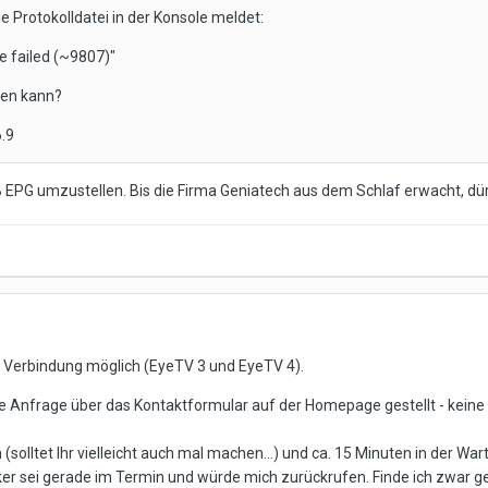
ie Protokolldatei in der Konsole meldet:
 failed (~9807)"
en kann?
.9
B EPG umzustellen. Bis die Firma Geniatech aus dem Schlaf erwacht, dü
ne Verbindung möglich (EyeTV 3 und EyeTV 4).
e Anfrage über das Kontaktformular auf der Homepage gestellt - keine
olltet Ihr vielleicht auch mal machen...) und ca. 15 Minuten in der War
sei gerade im Termin und würde mich zurückrufen. Finde ich zwar generel