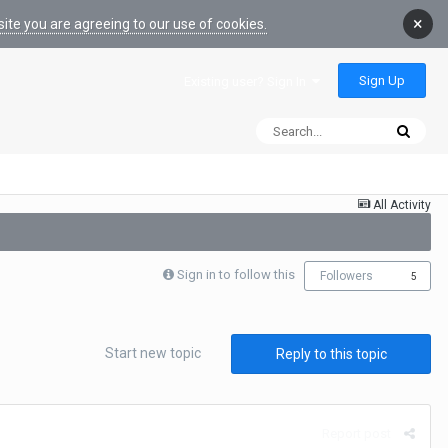
×
ite you are agreeing to our use of cookies.
Sign Up
Existing user? Sign In
All Activity
Sign in to follow this
Followers
5
Start new topic
Reply to this topic
Report post