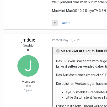
Weiß jemand, was man nun machen
MacMini: MacOS 10.9.5, eyeTV 3.6.9
Quote
jmdaix
Posted
May 11, 2021
Newbie
On 5/8/2021 at 5:17 PM,
fotoral
Das EPG von Gracenote wird augen
Es wird selten verwendet, daher fie
Das Auslösen eines (manuellen) E
Members
Die üblichen Verdächtigen habe ic
0
1 post
eyeTV meldet: Gracenote-A
Little Snitch steht für eye
Früher in diesem Thread wurde an