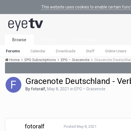
This website uses cookies to enable certain func
Browse
Activity
Leaderboard
Forums
Calendar
Downloads
Staff
Online Users
Home
EPG Subscriptions
EPG – Gracenote
Gracenote Deutschlan
Gracenote Deutschland - Ver
By
fotoralf
,
May 8, 2021
in
EPG – Gracenote
fotoralf
Posted
May 8, 2021