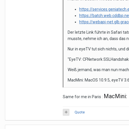
https://services.geniatech.
https://batch.web.cddbp.ne
https://webapi-net.glb.gra
Der letzte Link führte in Safari t
musste, nehme ich an, dass das nu
Nur in eyeTV tut sich nichts, und d
"EyeTV: CFNetwork SSLHandshake
Weiß jemand, was man nun mach
MacMini: MacOS 10.9.5, eyeTV 3.6
MacMini: 
Same for me in Paris
:
Quote