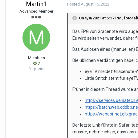
Martin1
Posted
August 16, 2022
Advanced Member
On 5/8/2021 at 5:17 PM,
fotoral
Das EPG von Gracenote wird augen
Es wird selten verwendet, daher fie
Das Auslösen eines (manuellen) E
Members
Die üblichen Verdächtigen habe ic
7
31 posts
eyeTV meldet: Gracenote-A
Little Snitch steht für eye
Früher in diesem Thread wurde an
https://services.geniatech.
https://batch.web.cddbp.ne
https://webapi-net.glb.gra
Der letzte Link führte in Safari t
musste, nehme ich an, dass das nu