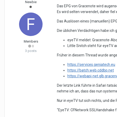
Newbie
Das EPG von Gracenote wird augensc
Es wird selten verwendet, daher fiel e
Das Auslösen eines (manuellen) EPG
Die üblichen Verdächtigen habe ich g
eyeTV meldet: Gracenote-Abo 
Members
Little Snitch steht für eyeTV 
0
3 posts
Früher in diesem Thread wurde anger
https://services.geniatech.eu
https://batch.web.cddbp.net
https://webapi-net.glb.grace
Der letzte Link führte in Safari tats
nehme ich an, dass das nun systemwei
Nur in eyeTV tut sich nichts, und die
"EyeTV: CFNetwork SSLHandshake fa