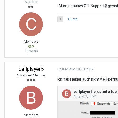
Member
(Muss natürlich GTESupp
o
rt@geniat
Quote
Members
5
10 posts
ballplayer5
Posted
August 20, 2022
Advanced Member
Ich habe leider auch nicht viel Hoffnu
Members