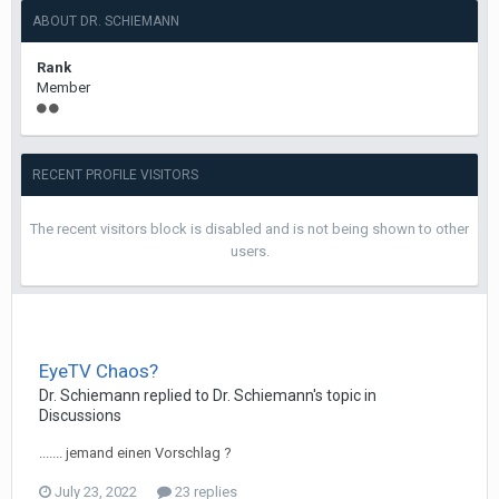
ABOUT DR. SCHIEMANN
Rank
Member
RECENT PROFILE VISITORS
The recent visitors block is disabled and is not being shown to other
users.
EyeTV Chaos?
Dr. Schiemann
replied to
Dr. Schiemann
's topic in
Discussions
....... jemand einen Vorschlag ?
July 23, 2022
23 replies