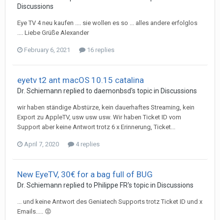
Discussions
Eye TV 4 neu kaufen .... sie wollen es so ... alles andere erfolglos
.... Liebe Grüße Alexander
February 6, 2021
16 replies
eyetv t2 ant macOS 10.15 catalina
Dr. Schiemann
replied to
daemonbsd
's topic in
Discussions
wir haben ständige Abstürze, kein dauerhaftes Streaming, kein
Export zu AppleTV, usw usw usw. Wir haben Ticket ID vom
Support aber keine Antwort trotz 6 x Erinnerung, Ticket...
April 7, 2020
4 replies
New EyeTV, 30€ for a bag full of BUG
Dr. Schiemann
replied to
Philippe FR
's topic in
Discussions
... und keine Antwort des Geniatech Supports trotz Ticket ID und x
Emails..... 😡