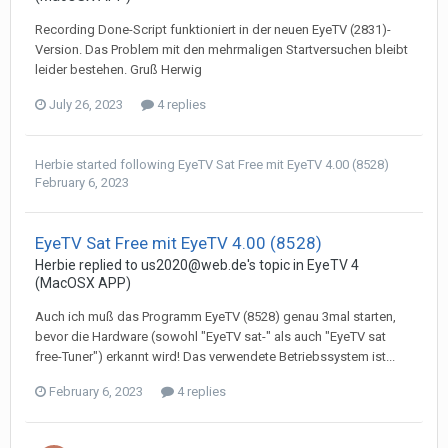
Recording Done-Script funktioniert in der neuen EyeTV (2831)-
Version. Das Problem mit den mehrmaligen Startversuchen bleibt
leider bestehen. Gruß Herwig
July 26, 2023
4 replies
Herbie
started following
EyeTV Sat Free mit EyeTV 4.00 (8528)
February 6, 2023
EyeTV Sat Free mit EyeTV 4.00 (8528)
Herbie
replied to
us2020@web.de
's topic in
EyeTV 4
(MacOSX APP)
Auch ich muß das Programm EyeTV (8528) genau 3mal starten,
bevor die Hardware (sowohl "EyeTV sat-" als auch "EyeTV sat
free-Tuner") erkannt wird! Das verwendete Betriebssystem ist...
February 6, 2023
4 replies