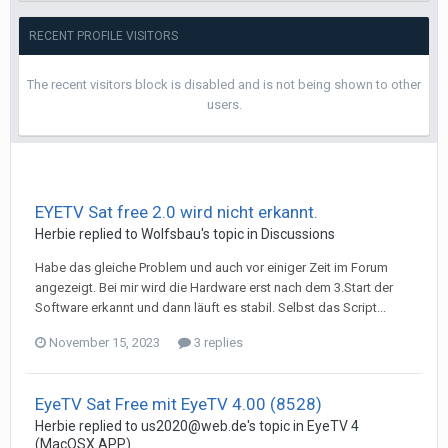
RECENT PROFILE VISITORS
The recent visitors block is disabled and is not being shown to other
users.
EYETV Sat free 2.0 wird nicht erkannt.
Herbie
replied to
Wolfsbau
's topic in
Discussions
Habe das gleiche Problem und auch vor einiger Zeit im Forum
angezeigt. Bei mir wird die Hardware erst nach dem 3.Start der
Software erkannt und dann läuft es stabil. Selbst das Script...
November 15, 2023
3 replies
EyeTV Sat Free mit EyeTV 4.00 (8528)
Herbie
replied to
us2020@web.de
's topic in
EyeTV 4
(MacOSX APP)