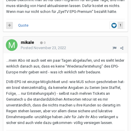
muss ständig von Hand aktualisieren lassen. Dafür kostet es nichts.
Wenn man nur nicht schon für „EyeTV EPG-Premium“ bezahlt hätte.
Quote
1
mikale
0
Posted
November 23, 2022
...mein Abo ist auch seit ein paar Tagen abgelaufen, und es sieht leider
wirklich danach aus, dass es keine "Wiederauferstehung" des EPG-
Europe mehr geben wird - was ich wirklich sehr bedaure.
DVB-EPG ist einzige Möglichkeit und -wie MJS schon geschrieben hat-
ein bissl steinzeitmäßig, da keinerlei Angaben zu Serien (wie Staffel,
Folge, ... nur Entstehungsjahr) - selbst nach mehren Tickets an
Geniatech u die standardüblichen Antworten retour ist es mir
unverständlich, dass die nichts machen u ihre Kunden so derartig im
Regen stehen lassen, aber vor allem diese sichere und lukrative
Einnahmequelle -unzählige haben Jahr für Jahr ihr Abo verlängert u
sicher sind auch viele dazu gekommen- völlig versiegen lassen.