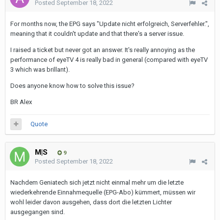
Posted
September 18, 2022
For months now, the EPG says "Update nicht erfolgreich, Serverfehler.",
meaning that it couldn't update and that there's a server issue.
I raised a ticket but never got an answer. It's really annoying as the
performance of eyeTV 4 is really bad in general (compared with eyeTV
3 which was brillant).
Does anyone know how to solve this issue?
BR Alex
Quote
M|S
9
Posted
September 18, 2022
Nachdem Geniatech sich jetzt nicht einmal mehr um die letzte
wiederkehrende Einnahmequelle (EPG-Abo) kümmert, müssen wir
wohl leider davon ausgehen, dass dort die letzten Lichter
ausgegangen sind.