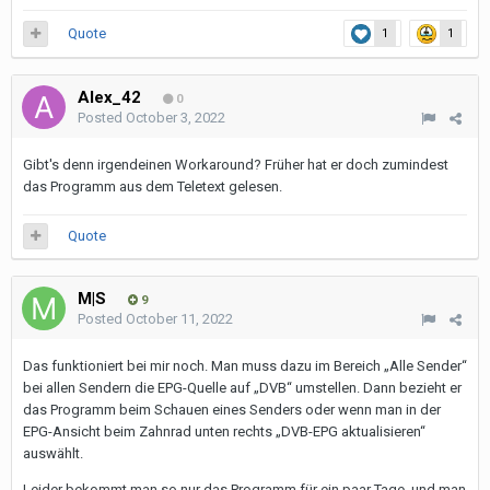
Quote
1
1
Alex_42
0
Posted
October 3, 2022
Gibt's denn irgendeinen Workaround? Früher hat er doch zumindest
das Programm aus dem Teletext gelesen.
Quote
M|S
9
Posted
October 11, 2022
Das funktioniert bei mir noch. Man muss dazu im Bereich „Alle Sender“
bei allen Sendern die EPG-Quelle auf „DVB“ umstellen. Dann bezieht er
das Programm beim Schauen eines Senders oder wenn man in der
EPG-Ansicht beim Zahnrad unten rechts „DVB-EPG aktualisieren“
auswählt.
Leider bekommt man so nur das Programm für ein paar Tage, und man