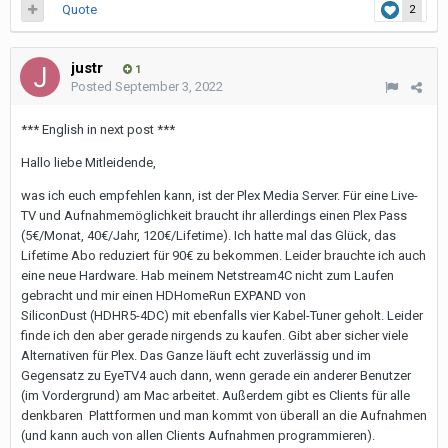
Quote
2
justr
1
Posted
September 3, 2022
*** English in next post ***
Hallo liebe Mitleidende,
was ich euch empfehlen kann, ist der Plex Media Server. Für eine Live-
TV und Aufnahmemöglichkeit braucht ihr allerdings einen Plex Pass
(5€/Monat, 40€/Jahr, 120€/Lifetime). Ich hatte mal das Glück, das
Lifetime Abo reduziert für 90€ zu bekommen. Leider brauchte ich auch
eine neue Hardware. Hab meinem Netstream4C nicht zum Laufen
gebracht und mir einen HDHomeRun EXPAND von
SiliconDust (HDHR5-4DC) mit ebenfalls vier Kabel-Tuner geholt. Leider
finde ich den aber gerade nirgends zu kaufen. Gibt aber sicher viele
Alternativen für Plex. Das Ganze läuft echt zuverlässig und im
Gegensatz zu EyeTV4 auch dann, wenn gerade ein anderer Benutzer
(im Vordergrund) am Mac arbeitet. Außerdem gibt es Clients für alle
denkbaren Plattformen und man kommt von überall an die Aufnahmen
(und kann auch von allen Clients Aufnahmen programmieren).