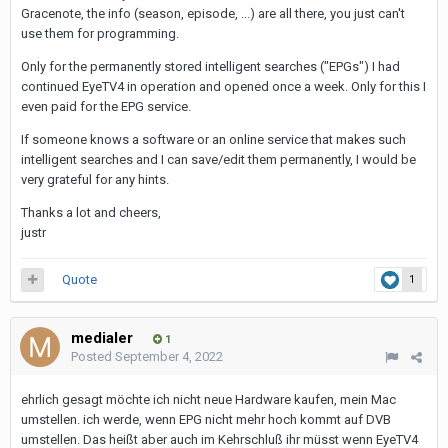
Gracenote, the info (season, episode, ...) are all there, you just can't
use them for programming.
Only for the permanently stored intelligent searches ("EPGs") I had
continued EyeTV4 in operation and opened once a week. Only for this I
even paid for the EPG service.
If someone knows a software or an online service that makes such
intelligent searches and I can save/edit them permanently, I would be
very grateful for any hints.
Thanks a lot and cheers,
justr
Quote
1
medialer
1
Posted
September 4, 2022
ehrlich gesagt möchte ich nicht neue Hardware kaufen, mein Mac
umstellen. ich werde, wenn EPG nicht mehr hoch kommt auf DVB
umstellen. Das heißt aber auch im Kehrschluß ihr müsst wenn EyeTV4