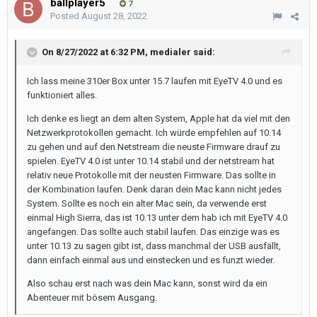
ballplayer5
7
Posted
August 28, 2022
On 8/27/2022 at 6:32 PM,
medialer
said:
Ich lass meine 310er Box unter 15.7 laufen mit EyeTV 4.0 und es
funktioniert alles.
Ich denke es liegt an dem alten System, Apple hat da viel mit den
Netzwerkprotokollen gemacht. Ich würde empfehlen auf 10.14
zu gehen und auf den Netstream die neuste Firmware drauf zu
spielen. EyeTV 4.0 ist unter 10.14 stabil und der netstream hat
relativ neue Protokolle mit der neusten Firmware. Das sollte in
der Kombination laufen. Denk daran dein Mac kann nicht jedes
System. Sollte es noch ein alter Mac sein, da verwende erst
einmal High Sierra, das ist 10.13 unter dem hab ich mit EyeTV 4.0
angefangen. Das sollte auch stabil laufen. Das einzige was es
unter 10.13 zu sagen gibt ist, dass manchmal der USB ausfällt,
dann einfach einmal aus und einstecken und es funzt wieder.
Also schau erst nach was dein Mac kann, sonst wird da ein
Abenteuer mit bösem Ausgang.