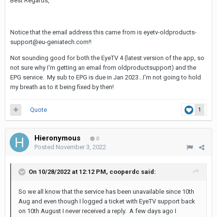
Best Regards,
Notice that the email address this came from is eyetv-oldproducts-
support@eu-geniatech.com!!
Not sounding good for both the EyeTV 4 (latest version of the app, so
not sure why I'm getting an email from oldproductsupport) and the
EPG service. My sub to EPG is due in Jan 2023...I'm not going to hold
my breath as to it being fixed by then!
Quote
1
Hieronymous
0
Posted
November 3, 2022
On 10/28/2022 at 12:12 PM,
cooperdc
said:
So we all know that the service has been unavailable since 10th
Aug and even though I logged a ticket with EyeTV support back
on 10th August I never received a reply. A few days ago I