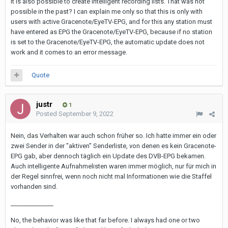
It is also possible to create intelligent recording lists. That was not
possible in the past? I can explain me only so that this is only with
users with active Gracenote/EyeTV-EPG, and for this any station must
have entered as EPG the Gracenote/EyeTV-EPG, because if no station
is set to the Gracenote/EyeTV-EPG, the automatic update does not
work and it comes to an error message.
Quote
justr
1
Posted
September 9, 2022
Nein, das Verhalten war auch schon früher so. Ich hatte immer ein oder
zwei Sender in der "aktiven" Senderliste, von denen es kein Gracenote-
EPG gab, aber dennoch täglich ein Update des DVB-EPG bekamen.
Auch intelligente Aufnahmelisten waren immer möglich, nur für mich in
der Regel sinnfrei, wenn noch nicht mal Informationen wie die Staffel
vorhanden sind.
______________
No, the behavior was like that far before. I always had one or two