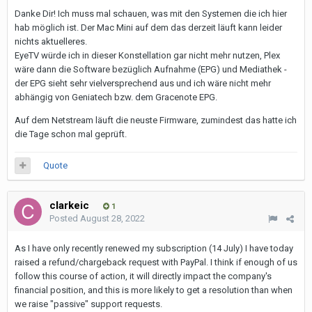
Danke Dir! Ich muss mal schauen, was mit den Systemen die ich hier
hab möglich ist. Der Mac Mini auf dem das derzeit läuft kann leider
nichts aktuelleres.
EyeTV würde ich in dieser Konstellation gar nicht mehr nutzen, Plex
wäre dann die Software bezüglich Aufnahme (EPG) und Mediathek -
der EPG sieht sehr vielversprechend aus und ich wäre nicht mehr
abhängig von Geniatech bzw. dem Gracenote EPG.
Auf dem Netstream läuft die neuste Firmware, zumindest das hatte ich
die Tage schon mal geprüft.
Quote
clarkeic
1
Posted
August 28, 2022
As I have only recently renewed my subscription (14 July) I have today
raised a refund/chargeback request with PayPal. I think if enough of us
follow this course of action, it will directly impact the company's
financial position, and this is more likely to get a resolution than when
we raise "passive" support requests.