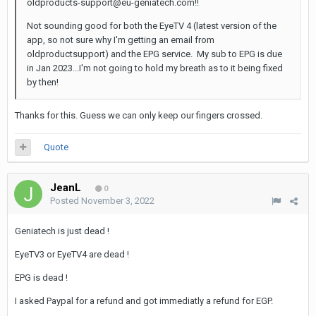
oldproducts-support@eu-geniatech.com!!
Not sounding good for both the EyeTV 4 (latest version of the
app, so not sure why I'm getting an email from
oldproductsupport) and the EPG service. My sub to EPG is due
in Jan 2023...I'm not going to hold my breath as to it being fixed
by then!
Thanks for this. Guess we can only keep our fingers crossed.
Quote
JeanL
0
Posted
November 3, 2022
Geniatech is just dead !
EyeTV3 or EyeTV4 are dead !
EPG is dead !
I asked Paypal for a refund and got immediatly a refund for EGP.