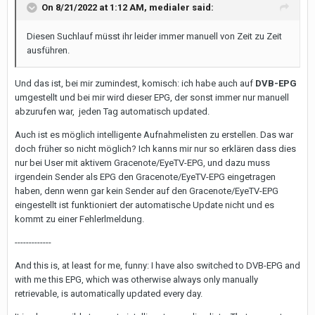
On 8/21/2022 at 1:12 AM,
medialer
said:
Diesen Suchlauf müsst ihr leider immer manuell von Zeit zu Zeit
ausführen.
Und das ist, bei mir zumindest, komisch: ich habe auch auf
DVB-EPG
umgestellt und bei mir wird dieser EPG, der sonst immer nur manuell
abzurufen war, jeden Tag automatisch updated.
Auch ist es möglich intelligente Aufnahmelisten zu erstellen. Das war
doch früher so nicht möglich? Ich kanns mir nur so erklären dass dies
nur bei User mit aktivem Gracenote/EyeTV-EPG, und dazu muss
irgendein Sender als EPG den Gracenote/EyeTV-EPG eingetragen
haben, denn wenn gar kein Sender auf den Gracenote/EyeTV-EPG
eingestellt ist funktioniert der automatische Update nicht und es
kommt zu einer Fehlerlmeldung.
-------------
And this is, at least for me, funny: I have also switched to DVB-EPG and
with me this EPG, which was otherwise always only manually
retrievable, is automatically updated every day.