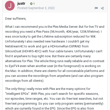
justr
1
Posted
September 3, 2022
Dear sufferers,
What I can recommend you is the Plex Media Server. But for live TV and
recording you need a Plex Pass (5€/month, 40€/year, 120€/lifetime). I
was once lucky to get the Lifetime subscription reduced for 90€.
Unfortunately I also needed new hardware. I couldn't get my
Netstream4C to work and got a HDHomeRun EXPAND from
SiliconDust (HDHR5-4DC) with four cable tuners. Unfortunately I can't
find it anywhere to buy right now. But there are certainly many
alternatives for Plex. The whole thing runs really reliable and in contrast
to EyeTV4 even when another user (in the foreground) is working on
the Mac. In addition, there are clients for all conceivable platforms and
you can access the recordings from anywhere (and can also program
recordings from all clients).
The only thing I really miss with Plex are the many options for
"Intelligent EPGs". With Plex, you can't search for specific seasons,
nor episodes, time ranges, etc. You can do free text searches, but not
free text programming. So you can only program series (permanently)
which are currently found in the EPG. Since the EPG is also from